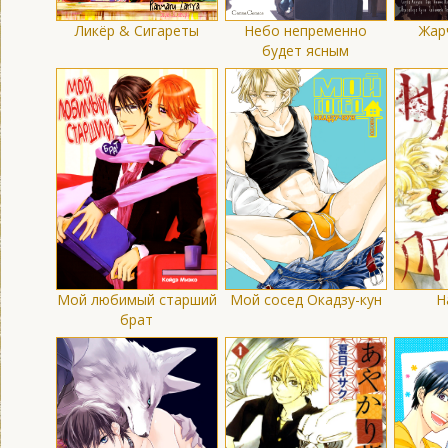
Ликёр & Сигареты
Небо непременно
Жар
будет ясным
Мой любимый старший
Мой сосед Окадзу-кун
Н
брат