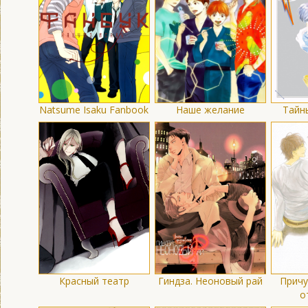
Natsume Isaku Fanbook
Наше желание
Тайн
Красный театр
Гиндза. Неоновый рай
Причу
о