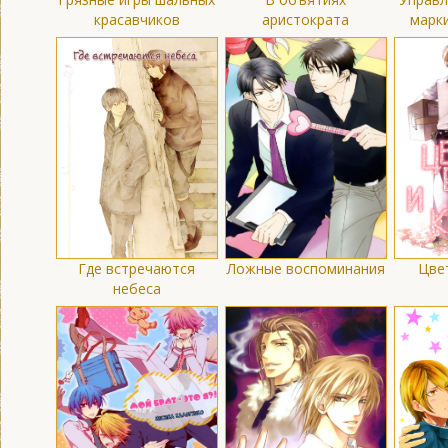
красавчиков
аристократа
марк
Где встречаются
Ложные воспоминания
Цве
небеса