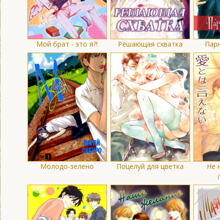
Мой брат - это я?!
Решающая схватка
Парн
Молодо-зелено
Поцелуй для цветка
Не 