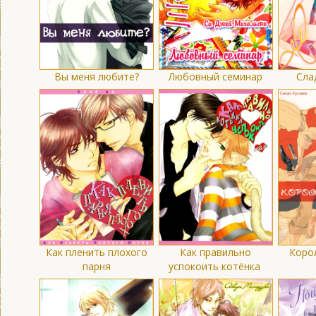
Вы меня любите?
Любовный семинар
Сла
Как пленить плохого
Как правильно
Коро
парня
успокоить котёнка