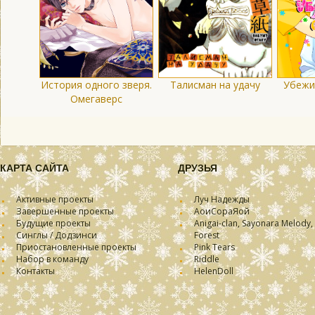
История одного зверя.
Талисман на удачу
Убежи
Омегаверс
КАРТА САЙТА
ДРУЗЬЯ
Активные проекты
Луч Надежды
Завершенные проекты
АоиСораЯой
Будущие проекты
Anigai-clan, Sayonara Melody,
Синглы / Додзинси
Forest
Приостановленные проекты
Pink Tears
Набор в команду
Riddle
Контакты
HelenDoll