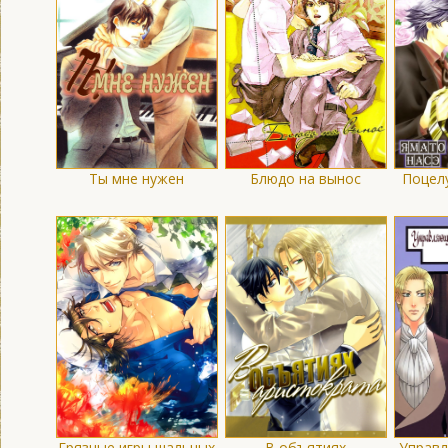
Ты мне нужен
Блюдо на вынос
Поцел
Грязные игры шальных
В объятиях
Управл