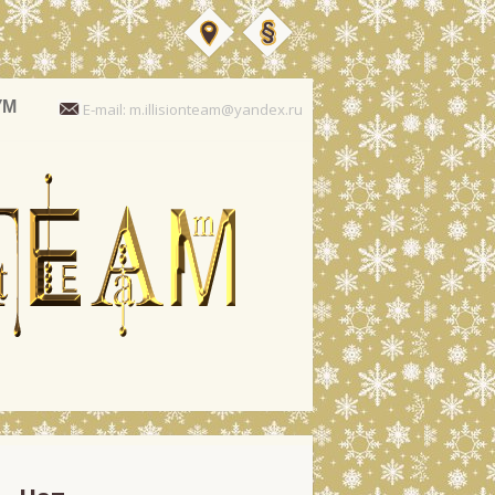
УМ
E-mail: m.illisionteam@yandex.ru