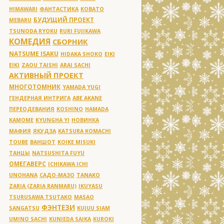
HIMAWARI
ФАНТАСТИКА
KOBATO
БУДУЩИЙ ПРОЕКТ
MEBARU
TSUNODA RYOKU
RURI FUJIKAWA
КОМЕДИЯ
СБОРНИК
NATSUME ISAKU
HIDAKA SHOKO
EIKI
EIKI
ZAOU TAISHI
ARAI SACHI
АКТИВНЫЙ ПРОЕКТ
МНОГОТОМНИК
YAMADA YUGI
ГЕНДЕРНАЯ ИНТРИГА
ABE AKANE
ПЕРЕОДЕВАНИЯ
KOSHINO
HAMADA
KAMOME
KYUNGHA YI
НОВИНКА
МАФИЯ
ЯКУДЗА
KATSURA KOMACHI
TOUBE
ВАНШОТ
KOIKE MISUKI
ТАНЦЫ
NATSUSHITA FUYU
ОМЕГАВЕРС
ICHIKAWA ICHI
UNOHANA
САДО-МАЗО
TANAKO
ZARIA (ZARIA RANMARU)
IKUYASU
TSURUSAWA TSUTAKO
MASAO
ФЭНТЕЗИ
SANGATSU
KUJUU SIAM
UMINO SACHI
KUNIEDA SAIKA
KUROKI