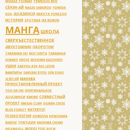
MIKAGE TSUBAKI
TENNOUJI MIO
СЁНЭН-АЙ
NAGAI SABUROU
YONEDA
ДОДЗИНСИ
KOU
NEKOTA YONEZOU
ИСТОРИЯ
ЭРОТИКА
IKE REIBUN
МАНГА
ШКОЛА
СВЕРХЪЕСТЕСТВЕННОЕ
ДВУХТОМНИК
ОБОРОТНИ
TAKENAKA SEI
MIO JUNTA
TAKANAGA
HINAKO
INOSE
MISHIMA KAZUHIKO
УШКИ
SAKYOU AYA
AOI LEVIN
ВАМПИРЫ
SAKURAI RYOU
JUN EUHO
МАНХВА
ДЗЁСЭЙ
ПРИОСТАНОВЛЕННЫЙ ПРОЕКТ
YOO HA JIN
ОРИГИНАЛЬНОЕ
СОВМЕСТНЫЙ
ДОДЗИНСИ
KAKINE
ПРОЕКТ
ANIGAI-CLAN
OGAWA CHISE
KATEKYO!
BLUE FOREST
ПСИХОЛОГИЯ
НОВЕЛЛА
KONOHARA
NARISE
ТРАГЕДИЯ
KASHIMA CHIAKI
MOEGI YUU
HELENDOLL
БОГИ