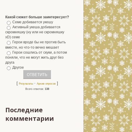
Какой сюжет больше заинтересует?
Семе добивается укешу
Активный укеша добивается
скромняшку (ну или не скромняшку
xD) семе
Герои вроде бы не против быть
вместе, но что-то вечно мешает
Герои сошлись от скуки, а потом
поняли, что не могут жить друг без
друга
Другое
[
·
]
Результаты
Архив опросов
Всего ответов:
138
Последние
комментарии