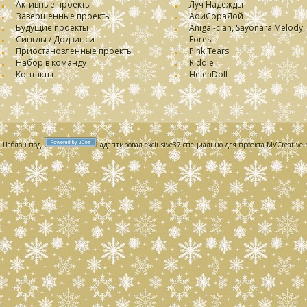
Активные проекты
Луч Надежды
Завершенные проекты
АоиСораЯой
Будущие проекты
Anigai-clan, Sayonara Melody,
Синглы / Додзинси
Forest
Приостановленные проекты
Pink Tears
Набор в команду
Riddle
Контакты
HelenDoll
Шаблон под
адаптировал exclusive37 специально для проекта MVCreative.